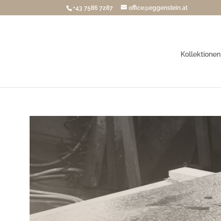
+43 7586 7287
office@eggenstein.at
Kollektionen