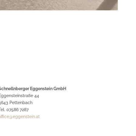
Schnellnberger Eggenstein GmbH
Eggensteinstraße 44
4643 Pettenbach
Tel. 07586 7287
office@eggenstein.at